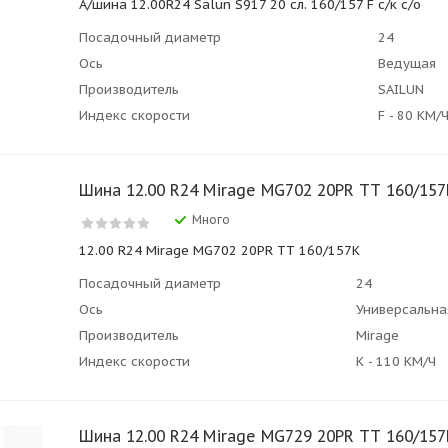
А/шина 12.00R24 Salun S917 20 сл. 160/157 F с/к с/о
Посадочный диаметр
24
Ось
Ведущая
Производитель
SAILUN
Индекс скорости
F - 80 КМ/
Шина 12.00 R24 Mirage MG702 20PR ТТ 160/157
Много
12.00 R24 Mirage MG702 20PR ТТ 160/157K
Посадочный диаметр
24
Ось
Универсальна
Производитель
Mirage
Индекс скорости
К - 110 КМ/Ч
Шина 12.00 R24 Mirage MG729 20PR ТТ 160/157