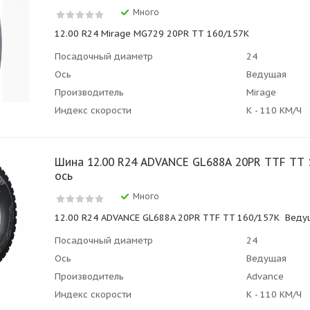
Много
12.00 R24 Mirage MG729 20PR ТТ 160/157K
Посадочный диаметр
24
Ось
Ведущая
Производитель
Mirage
Индекс скорости
К - 110 КМ/Ч
Шина 12.00 R24 ADVANCE GL688A 20PR TTF TT 160/15
ось
Много
12.00 R24 ADVANCE GL688A 20PR TTF TT 160/157K Веду
Посадочный диаметр
24
Ось
Ведущая
Производитель
Advance
Индекс скорости
К - 110 КМ/Ч