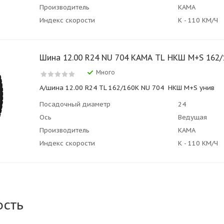
Производитель
КАМА
Индекс скорости
К - 110 КМ/Ч
Шина 12.00 R24 NU 704 КАМА TL НКШ M+S 162/
Много
А/шина 12.00 R24 TL 162/160K NU 704 НКШ M+S унив
Посадочный диаметр
24
Ось
Ведущая
Производитель
КАМА
Индекс скорости
К - 110 КМ/Ч
ость