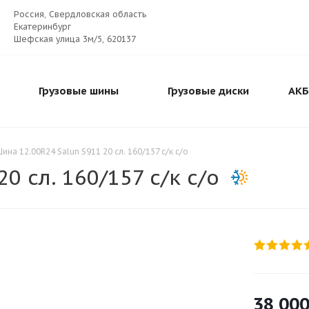
Россия, Свердловская область
Екатеринбург
Шефская улица 3м/5, 620137
Грузовые шины
Грузовые диски
АКБ
ина 12.00R24 Salun S911 20 сл. 160/157 с/к с/о
0 сл. 160/157 с/к с/о
38 00