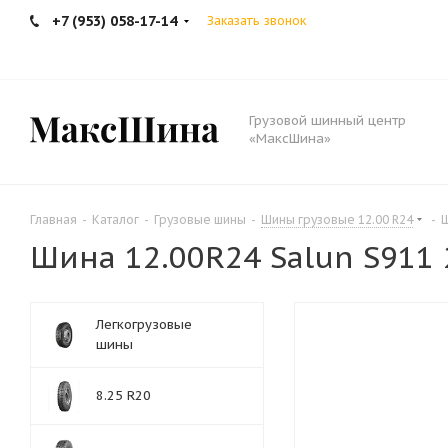
+7 (953) 058-17-14
Заказать звонок
Грузовой шинный центр
«МаксШина»
Главная
-
Каталог
-
Грузовые шины
-
Шины грузовые 12.00 R24
-
Ш
Шина 12.00R24 Salun S911 2
Легкогрузовые
шины
8.25 R20