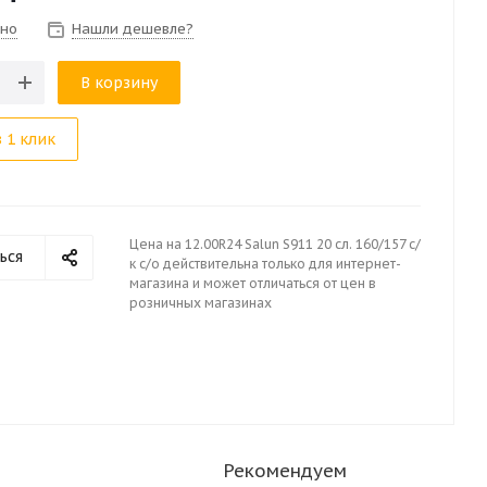
чно
Нашли дешевле?
В корзину
 1 клик
Цена на 12.00R24 Salun S911 20 сл. 160/157 с/
ься
к с/о действительна только для интернет-
магазина и может отличаться от цен в
розничных магазинах
Рекомендуем