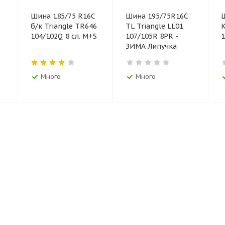
Шина 185/75 R16C
Шина 195/75R16С
Ш
б/к Triangle TR646
TL Triangle LL01
К
104/102Q 8 сл. M+S
107/105R 8PR -
1
ЗИМА Липучка
Много
Много