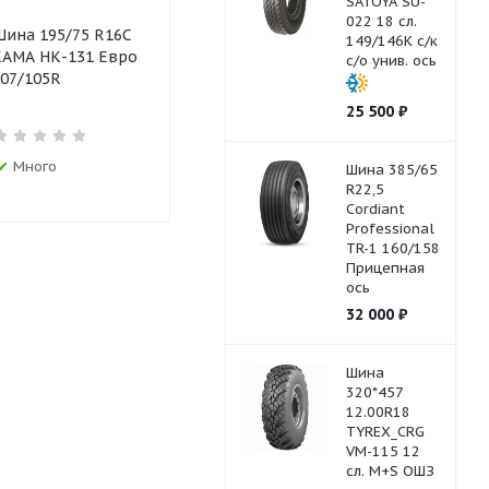
SATOYA SU-
022 18 сл.
ина 195/75 R16С
Шина 235/55 R17
Шина 225/
149/146К с/к
АМА НК-131 Евро
б/к Cordiant SNOW
б/к Кама-
с/о унив. ось
07/105R
CROSS зимняя
121/120N
шипованная.
25 500
₽
Много
Достаточно
Много
Шина 385/65
R22,5
Cordiant
Professional
TR-1 160/158
Прицепная
ось
32 000
₽
Шина
320*457
12.00R18
TYREX_CRG
VM-115 12
сл. M+S ОШЗ