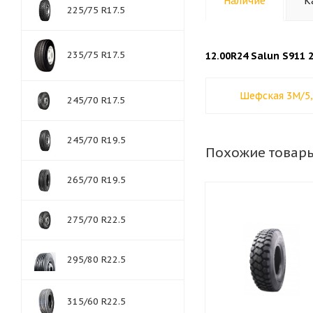
Наличие
К
225/75 R17.5
235/75 R17.5
12.00R24 Salun S911 2
Шефская 3М/5, 
245/70 R17.5
245/70 R19.5
Похожие товар
265/70 R19.5
275/70 R22.5
295/80 R22.5
315/60 R22.5