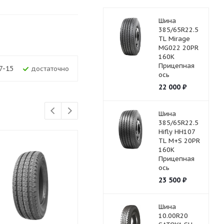
Шина
385/65R22.5
TL Mirage
MG022 20PR
160K
Прицепная
7-15
Достаточно
ось
22 000
₽
Шина
385/65R22.5
Hifly HH107
TL M+S 20PR
160K
Прицепная
ось
23 500
₽
Шина
10.00R20