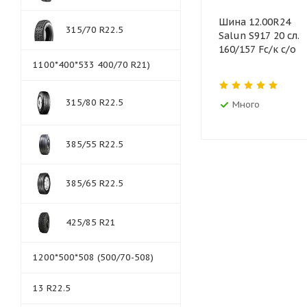
Шина 12.00R24
315/70 R22.5
Salun S917 20 сл.
160/157 Fс/к с/о
1100*400*533 400/70 R21)
315/80 R22.5
Много
385/55 R22.5
385/65 R22.5
425/85 R21
1200*500*508 (500/70-508)
13 R22.5