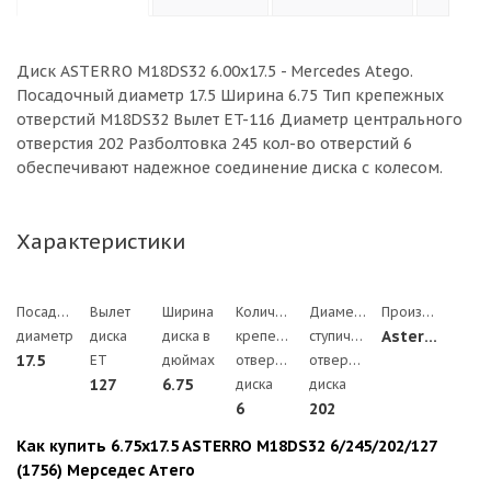
Диск ASTERRO M18DS32 6.00x17.5 - Mercedes Atego.
Посадочный диаметр 17.5 Ширина 6.75 Тип крепежных
отверстий M18DS32 Вылет ET-116 Диаметр центрального
отверстия 202 Разболтовка 245 кол-во отверстий 6
обеспечивают надежное соединение диска с колесом.
Характеристики
Посадочный
Вылет
Ширина
Количество
Диаметр
Производитель
Asterro
диаметр
диска
диска в
крепежных
ступичного
17.5
ЕТ
дюймах
отверстий
отверстия
127
6.75
диска
диска
6
202
Как купить 6.75x17.5 ASTERRO M18DS32 6/245/202/127
(1756) Мерседес Атего