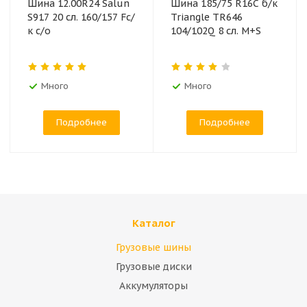
Шина 12.00R24 Salun
Шина 185/75 R16C б/к
S917 20 сл. 160/157 Fс/
Triangle TR646
к с/о
104/102Q 8 сл. M+S
Много
Много
Подробнее
Подробнее
Каталог
Грузовые шины
Грузовые диски
Аккумуляторы