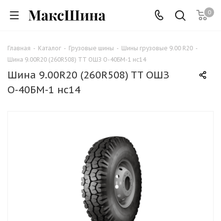
0
Главная
-
Каталог
-
Грузовые шины
-
Шины грузовые 9.00 R20
-
Шина 9.00R20 (260R508) TT ОШЗ О-40БМ-1 нс14
Шина 9.00R20 (260R508) TT ОШЗ
О-40БМ-1 нс14