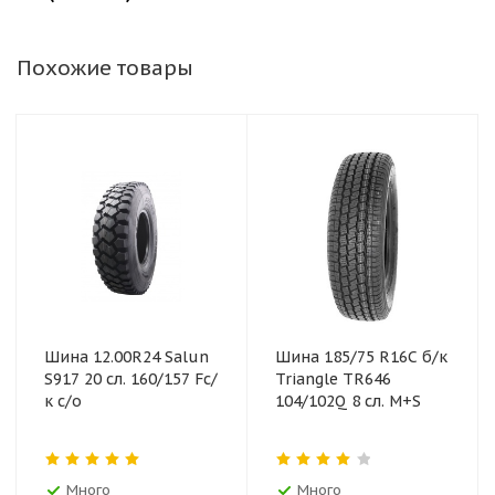
Похожие товары
Шина 12.00R24 Salun
Шина 185/75 R16C б/к
S917 20 сл. 160/157 Fс/
Triangle TR646
к с/о
104/102Q 8 сл. M+S
Много
Много