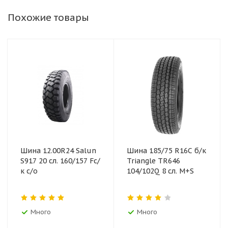
Похожие товары
Шина 12.00R24 Salun
Шина 185/75 R16C б/к
S917 20 сл. 160/157 Fс/
Triangle TR646
к с/о
104/102Q 8 сл. M+S
Много
Много