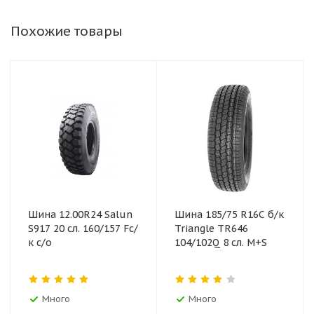
Похожие товары
Шина 12.00R24 Salun
Шина 185/75 R16C б/к
S917 20 сл. 160/157 Fс/
Triangle TR646
к с/о
104/102Q 8 сл. M+S
Много
Много