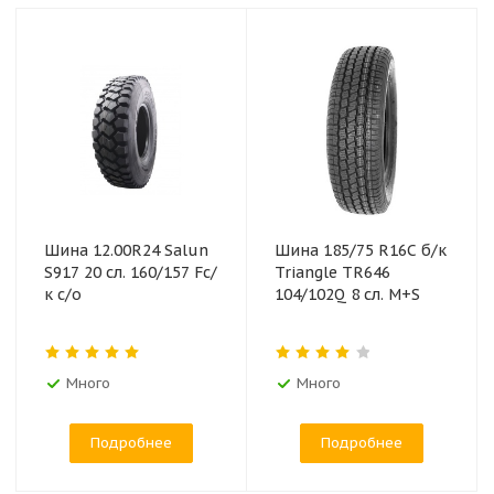
Шина 12.00R24 Salun
Шина 185/75 R16C б/к
S917 20 сл. 160/157 Fс/
Triangle TR646
к с/о
104/102Q 8 сл. M+S
Много
Много
Подробнее
Подробнее