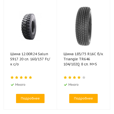
Шина 12.00R24 Salun
Шина 185/75 R16C б/к
S917 20 сл. 160/157 Fс/
Triangle TR646
к с/о
104/102Q 8 сл. M+S
Много
Много
Подробнее
Подробнее