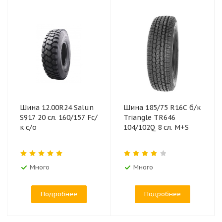
Шина 12.00R24 Salun
Шина 185/75 R16C б/к
S917 20 сл. 160/157 Fс/
Triangle TR646
к с/о
104/102Q 8 сл. M+S
Много
Много
Подробнее
Подробнее