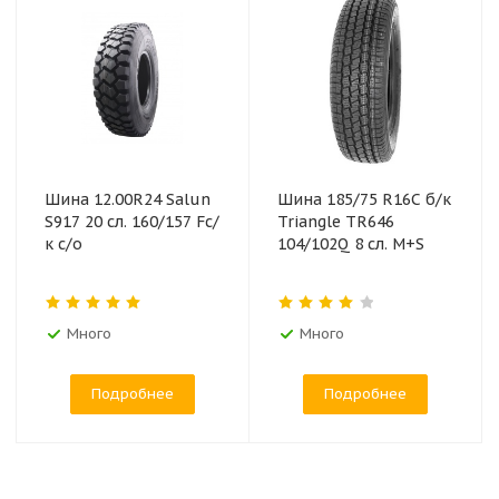
Шина 12.00R24 Salun
Шина 185/75 R16C б/к
S917 20 сл. 160/157 Fс/
Triangle TR646
к с/о
104/102Q 8 сл. M+S
Много
Много
Подробнее
Подробнее