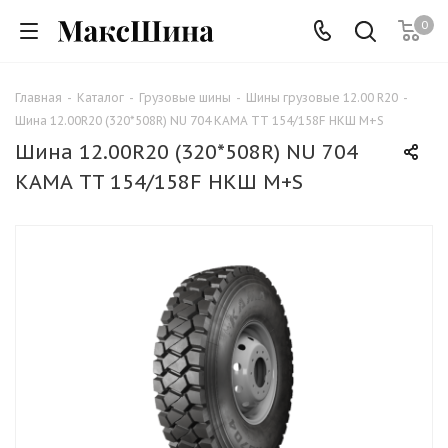
0
Главная
-
Каталог
-
Грузовые шины
-
Шины грузовые 12.00 R20
-
Шина 12.00R20 (320*508R) NU 704 КАМА TT 154/158F НКШ М+S
Шина 12.00R20 (320*508R) NU 704
КАМА TT 154/158F НКШ М+S