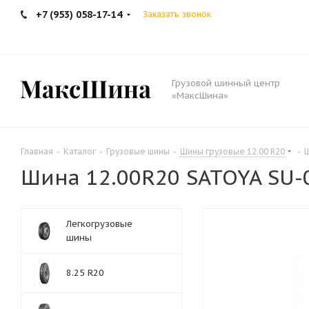
+7 (953) 058-17-14
Заказать звонок
Грузовой шинный центр
«МаксШина»
Главная
-
Каталог
-
Грузовые шины
-
Шины грузовые 12.00 R20
-
Ш
Шина 12.00R20 SATOYA SU-02
Легкогрузовые
шины
8.25 R20