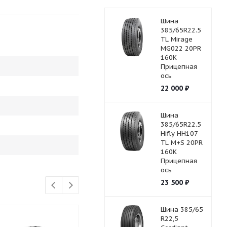
Шина
385/65R22.5
TL Mirage
MG022 20PR
160K
Прицепная
ось
22 000
₽
Шина
385/65R22.5
Hifly HH107
TL M+S 20PR
160K
Прицепная
ось
23 500
₽
Шина 385/65
R22,5