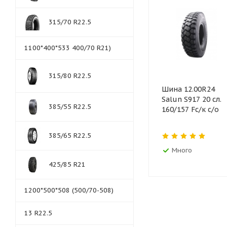
315/70 R22.5
1100*400*533 400/70 R21)
315/80 R22.5
Шина 12.00R24
Salun S917 20 сл.
385/55 R22.5
160/157 Fс/к с/о
385/65 R22.5
Много
425/85 R21
1200*500*508 (500/70-508)
13 R22.5