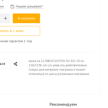
чно
Нашли дешевле?
В корзину
упить в 1 клик
нная гарантия 1 год
Цена на 12.00R20 SATOYA SU-022 20 cл.
ься
156/153К с/к с/о унив.ось действительна
только для интернет-магазина и может
отличаться от цен в розничных магазинах
Рекомендуем