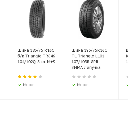
Шина 185/75 R16C
Шина 195/75R16С
Ш
б/к Triangle TR646
TL Triangle LL01
К
104/102Q 8 сл. M+S
107/105R 8PR -
1
ЗИМА Липучка
Много
Много