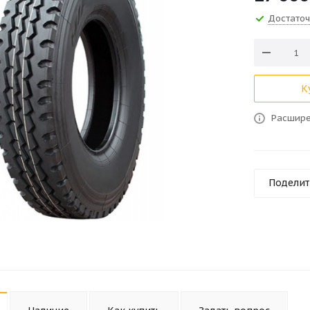
Достато
К
Расшире
Поделит