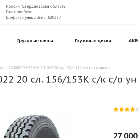
Россия, Свердловская область
Екатеринбург
Шефская улица 3м/5, 620137
Грузовые шины
Грузовые диски
АКБ
ина 12.00R20 SATOYA SU-022 20 cл. 156/153К с/к с/о унив.ось
2 20 cл. 156/153К с/к с/о ун
27 000