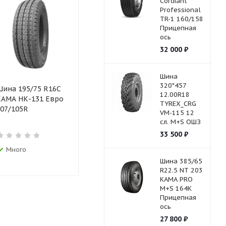
Cordiant
Professional
TR-1 160/158
Прицепная
ось
32 000
₽
Шина
320*457
ина 195/75 R16С
Шина 235/55 R17
Шина 225/
12.00R18
АМА НК-131 Евро
б/к Cordiant SNOW
б/к Кама-
TYREX_CRG
07/105R
CROSS зимняя
121/120N
VM-115 12
шипованная.
сл. M+S ОШЗ
33 500
₽
Много
Достаточно
Много
Шина 385/65
R22.5 NT 203
KAMA PRO
M+S 164K
Прицепная
ось
27 800
₽