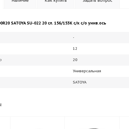
Наличие
Как купить
Задать вопрос
R20 SATOYA SU-022 20 cл. 156/153К с/к с/о унив.ось
-
12
р
20
Универсальная
SATOYA
ы