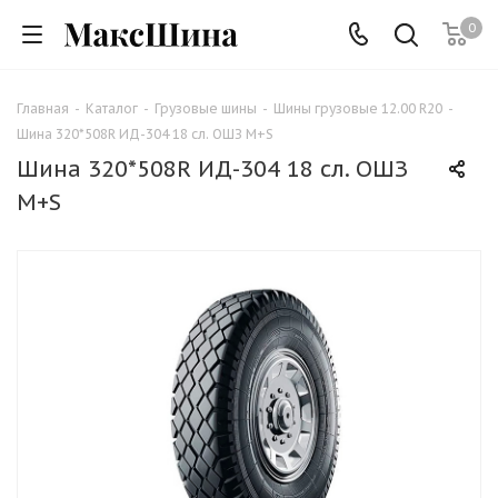
0
Главная
-
Каталог
-
Грузовые шины
-
Шины грузовые 12.00 R20
-
Шина 320*508R ИД-304 18 сл. ОШЗ M+S
Шина 320*508R ИД-304 18 сл. ОШЗ
M+S