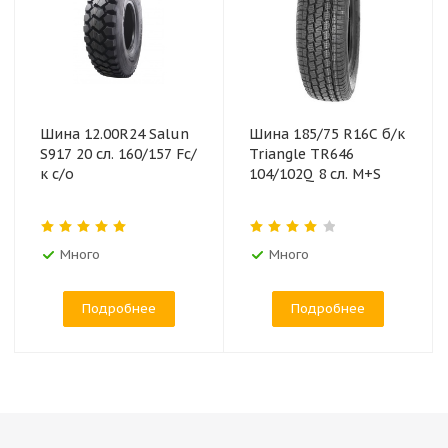
Шина 12.00R24 Salun
Шина 185/75 R16C б/к
S917 20 сл. 160/157 Fс/
Triangle TR646
к с/о
104/102Q 8 сл. M+S
Много
Много
Подробнее
Подробнее