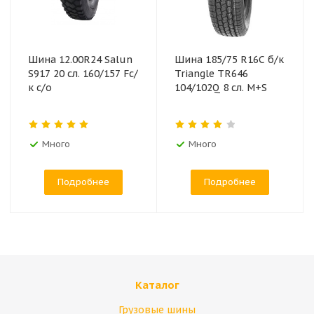
Шина 12.00R24 Salun
Шина 185/75 R16C б/к
S917 20 сл. 160/157 Fс/
Triangle TR646
к с/о
104/102Q 8 сл. M+S
Много
Много
Подробнее
Подробнее
Каталог
Грузовые шины