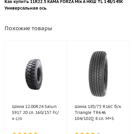
Как купить 11R22.5 КАМА FORZA Mix A НКШ ТL 148/145K
Универсальная ось
Похожие товары
Шина 12.00R24 Salun
Шина 185/75 R16C б/к
S917 20 сл. 160/157 Fс/
Triangle TR646
к с/о
104/102Q 8 сл. M+S