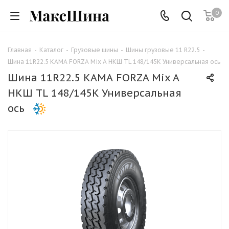
0
Главная
-
Каталог
-
Грузовые шины
-
Шины грузовые 11 R22.5
-
Шина 11R22.5 КАМА FORZA Mix A НКШ ТL 148/145K Универсальная ось
Шина 11R22.5 КАМА FORZA Mix A
НКШ ТL 148/145K Универсальная
ось